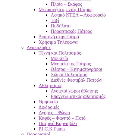
Πλοίο – Σκάφος
Μετακινήσεις εντός Πάτρας
Αστικό ΚΤΕΛ – Λεωφορείο
Ταξί
Ποδήλατο
Προαστιακός Πάτρας
Διαμονή στην Πάτρα
Χρήσιμα Τηλέφωνα
Ανακαλύψτε
Τέχνη και Πολιτισμός
Μουσεία
Μνημεία της Πάτρας
Θέατρα – Κινηματογράφοι
Χώροι Πολιτισμού
Διεθνές Φεστιβάλ Πατρών
Αθλητισμός
Ανοιχτοί χώροι άθλησης
Επαγγελματικός αθλητισμός
Θρησκεία
Διαδρομές
Αγορές – Ψώνια
Καφές – Φαγητό – Ποτό
Πατρινό Καρναβάλι
P.I.C.K Patras
Προορισμοί