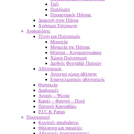
Ταξί
Ποδήλατο
Προαστιακός Πάτρας
Διαμονή στην Πάτρα
Χρήσιμα Τηλέφωνα
Ανακαλύψτε
Τέχνη και Πολιτισμός
Μουσεία
Μνημεία της Πάτρας
Θέατρα – Κινηματογράφοι
Χώροι Πολιτισμού
Διεθνές Φεστιβάλ Πατρών
Αθλητισμός
Ανοιχτοί χώροι άθλησης
Επαγγελματικός αθλητισμός
Θρησκεία
Διαδρομές
Αγορές – Ψώνια
Καφές – Φαγητό – Ποτό
Πατρινό Καρναβάλι
P.I.C.K Patras
Προορισμοί
Κοντινές αποδράσεις
Θάλασσα και παραλίες
Αθλητικές δραστηριότητες