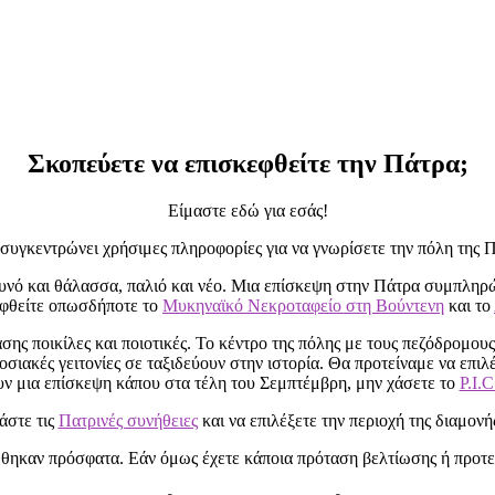
Σκοπεύετε να επισκεφθείτε την Πάτρα;
Είμαστε εδώ για εσάς!
υ συγκεντρώνει χρήσιμες πληροφορίες για να γνωρίσετε την πόλη της 
υνό και θάλασσα, παλιό και νέο. Μια επίσκεψη στην Πάτρα συμπληρ
εφθείτε οπωσδήποτε το
Μυκηναϊκό Νεκροταφείο στη Βούντενη
και το
σης ποικίλες και ποιοτικές. Το κέντρο της πόλης με τους πεζόδρομους 
οσιακές γειτονίες σε ταξιδεύουν στην ιστορία. Θα προτείναμε να επιλ
υν μια επίσκεψη κάπου στα τέλη του Σεμπτέμβρη, μην χάσετε το
P.I.C
άστε τις
Πατρινές συνήθειες
και να επιλέξετε την περιοχή της διαμονής
θηκαν πρόσφατα. Εάν όμως έχετε κάποια πρόταση βελτίωσης ή προτεί