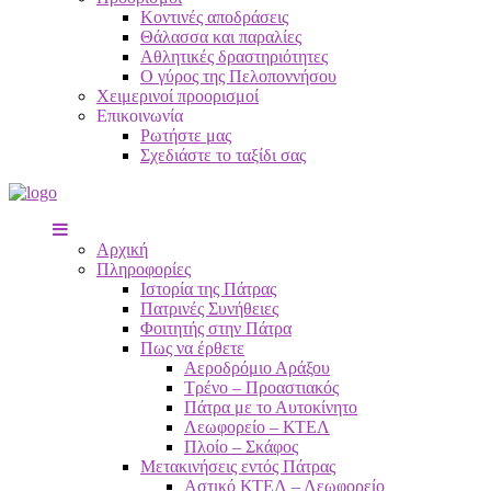
Κοντινές αποδράσεις
Θάλασσα και παραλίες
Αθλητικές δραστηριότητες
Ο γύρος της Πελοποννήσου
Χειμερινοί προορισμοί
Επικοινωνία
Ρωτήστε μας
Σχεδιάστε το ταξίδι σας
Αρχική
Πληροφορίες
Ιστορία της Πάτρας
Πατρινές Συνήθειες
Φοιτητής στην Πάτρα
Πως να έρθετε
Αεροδρόμιο Αράξου
Τρένο – Προαστιακός
Πάτρα με το Αυτοκίνητο
Λεωφορείο – ΚΤΕΛ
Πλοίο – Σκάφος
Μετακινήσεις εντός Πάτρας
Αστικό ΚΤΕΛ – Λεωφορείο