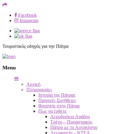
Facebook
Instagram
Τουριστικός οδηγός για την Πάτρα
Menu
Αρχική
Πληροφορίες
Ιστορία της Πάτρας
Πατρινές Συνήθειες
Φοιτητής στην Πάτρα
Πως να έρθετε
Αεροδρόμιο Αράξου
Τρένο – Προαστιακός
Πάτρα με το Αυτοκίνητο
Λεωφορείο – ΚΤΕΛ