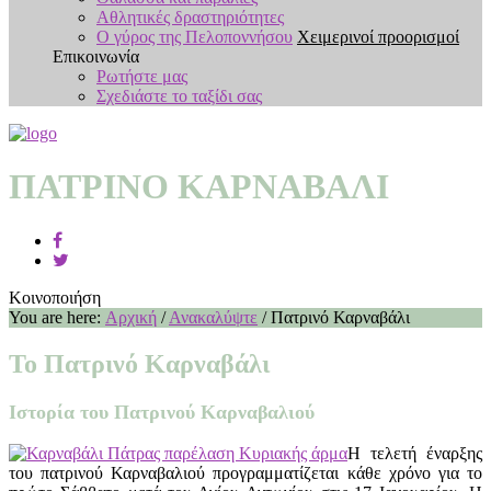
Αθλητικές δραστηριότητες
Ο γύρος της Πελοποννήσου
Χειμερινοί προορισμοί
Επικοινωνία
Ρωτήστε μας
Σχεδιάστε το ταξίδι σας
ΠΑΤΡΙΝΌ ΚΑΡΝΑΒΆΛΙ
Κοινοποιήση
You are here:
Αρχική
/
Ανακαλύψτε
/
Πατρινό Καρναβάλι
Το Πατρινό Καρναβάλι
Ιστορία του Πατρινού Καρναβαλιού
Η τελετή έναρξης
του πατρινού Καρναβαλιού προγραμματίζεται κάθε χρόνο για το