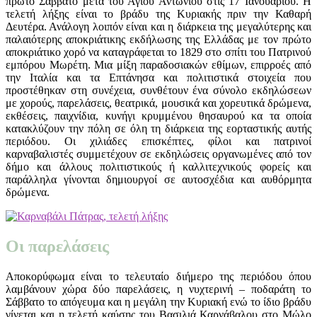
πρώτο Σάββατο μετά του Αγίου Αντωνίου στις 17 Ιανουαρίου. Η
τελετή λήξης είναι το βράδυ της Κυριακής πριν την Καθαρή
Δευτέρα. Ανάλογη λοιπόν είναι και η διάρκεια της μεγαλύτερης και
παλαιότερης αποκριάτικης εκδήλωσης της Ελλάδας με τον πρώτο
αποκριάτικο χορό να καταγράφεται το 1829 στο σπίτι του Πατρινού
εμπόρου Μωρέτη. Μια μίξη παραδοσιακών εθίμων, επιρροές από
την Ιταλία και τα Επτάνησα και πολιτιστικά στοιχεία που
προστέθηκαν στη συνέχεια, συνθέτουν ένα σύνολο εκδηλώσεων
με χορούς, παρελάσεις, θεατρικά, μουσικά και χορευτικά δρώμενα,
εκθέσεις, παιχνίδια, κυνήγι κρυμμένου θησαυρού κα τα οποία
κατακλύζουν την πόλη σε όλη τη διάρκεια της εορταστικής αυτής
περιόδου. Οι χιλιάδες επισκέπτες, φίλοι και πατρινοί
καρναβαλιστές συμμετέχουν σε εκδηλώσεις οργανωμένες από τον
δήμο και άλλους πολιτιστικούς ή καλλιτεχνικούς φορείς και
παράλληλα γίνονται δημιουργοί σε αυτοσχέδια και αυθόρμητα
δρώμενα.
Οι παρελάσεις
Αποκορύφωμα είναι το τελευταίο διήμερο της περιόδου όπου
λαμβάνουν χώρα δύο παρελάσεις, η νυχτερινή – ποδαράτη το
Σάββατο το απόγευμα και η μεγάλη την Κυριακή ενώ το ίδιο βράδυ
γίνεται και η τελετή καύσης του Βασιλιά Καρνάβαλου στο Μώλο